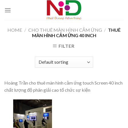
Skip
to
content
HOME
/
CHO THUÊ MÀN HÌNH CẢM ỨNG
/
THUÊ
MÀN HÌNH CẢM ỨNG 40 INCH
FILTER
Hoàng Trần cho thuê màn hình cảm ứng touch Screen 40 inch
chất lượng độ phân giải cao tổ chức sự kiện