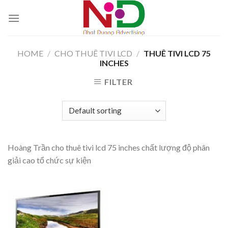
Skip
to
content
HOME
/
CHO THUÊ TIVI LCD
/
THUÊ TIVI LCD 75
INCHES
FILTER
Hoàng Trần cho thuê tivi lcd 75 inches chất lượng độ phân
giải cao tổ chức sự kiện