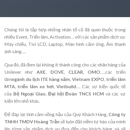
Chúng tôi là tập hợp những nhân tố cũ đã quen thuộc trong
nhiều Event, Triển lãm, Activation… với các sản phẩm dịch vụ:
Máy chiếu, Tivi LCD, Laptop, Màn hình cảm ứng, Âm thanh
ánh sáng….
Qua đó, đã đem lại không ít thành công cho các nhãn hàng của
Unilever như
AXE
,
DOVE
,
CLEAR
,
OMO
…..các triển
lãm
ngành du lịch ITE hàng năm
,
Vietnam EXPO
,
triển lãm
MTA
,
triển lãm xe hơi
,
Vietbuild
…. Các sự kiện quốc tế
của
Bộ Ngoại Giao
,
Đại hội Đoàn TNCS HCM
và các sự
kiện lớn nhỏ khác.
Để đáp lại tình cảm nồng hậu của Quý Khách Hàng,
Công ty
TNHH TMDV Hoàng Trần
sẽ luôn đặt niềm tự hào của mình
lên từng sản phẩm dịch vụ đưa đến cho khách hàng, và sẽ